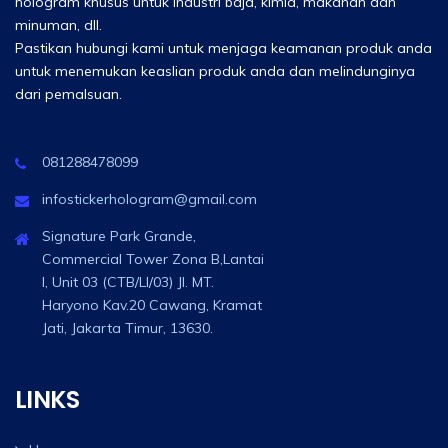
hologram khusus untuk industri baja, kimia, makanan dan
minuman, dll.
Pastikan hubungi kami untuk menjaga keamanan produk anda
untuk menemukan keaslian produk anda dan melindunginya
dari pemalsuan.
081288478099
infostickerhologram@gmail.com
Signature Park Grande,
Commercial Tower Zona B,Lantai
I, Unit 03 (CTB/LI/03) Jl. MT.
Haryono Kav.20 Cawang, Kramat
Jati, Jakarta Timur, 13630.
LINKS