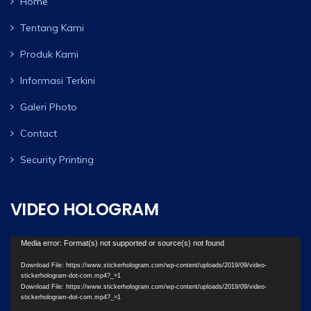
Home
Tentang Kami
Produk Kami
Informasi Terkini
Galeri Photo
Contact
Security Printing
VIDEO HOLOGRAM
Video
Media error: Format(s) not supported or source(s) not found
Player
Download File: https://www.stickerhologram.com/wp-content/uploads/2019/09/video-
stickerhologram-dot-com.mp4?_=1
Download File: https://www.stickerhologram.com/wp-content/uploads/2019/09/video-
stickerhologram-dot-com.mp4?_=1