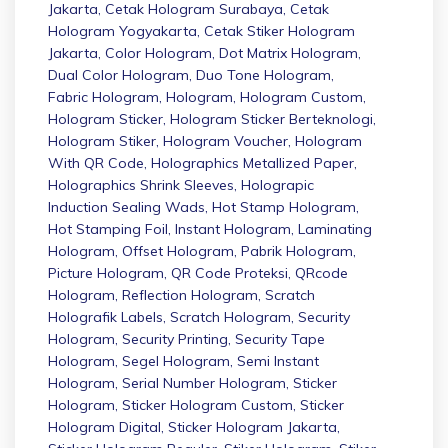
Jakarta
,
Cetak Hologram Surabaya
,
Cetak
Hologram Yogyakarta
,
Cetak Stiker Hologram
Jakarta
,
Color Hologram
,
Dot Matrix Hologram
,
Dual Color Hologram
,
Duo Tone Hologram
,
Fabric Hologram
,
Hologram
,
Hologram Custom
,
Hologram Sticker
,
Hologram Sticker Berteknologi
,
Hologram Stiker
,
Hologram Voucher
,
Hologram
With QR Code
,
Holographics Metallized Paper
,
Holographics Shrink Sleeves
,
Holograpic
Induction Sealing Wads
,
Hot Stamp Hologram
,
Hot Stamping Foil
,
Instant Hologram
,
Laminating
Hologram
,
Offset Hologram
,
Pabrik Hologram
,
Picture Hologram
,
QR Code Proteksi
,
QRcode
Hologram
,
Reflection Hologram
,
Scratch
Holografik Labels
,
Scratch Hologram
,
Security
Hologram
,
Security Printing
,
Security Tape
Hologram
,
Segel Hologram
,
Semi Instant
Hologram
,
Serial Number Hologram
,
Sticker
Hologram
,
Sticker Hologram Custom
,
Sticker
Hologram Digital
,
Sticker Hologram Jakarta
,