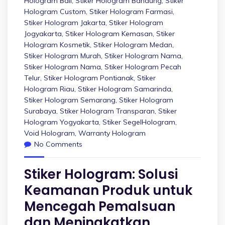
Hologram Bali
,
Stiker Hologram Bandung
,
Stiker
Hologram Custom
,
Stiker Hologram Farmasi
,
Stiker Hologram Jakarta
,
Stiker Hologram
Jogyakarta
,
Stiker Hologram Kemasan
,
Stiker
Hologram Kosmetik
,
Stiker Hologram Medan
,
Stiker Hologram Murah
,
Stiker Hologram Nama
,
Stiker Hologram Nama
,
Stiker Hologram Pecah
Telur
,
Stiker Hologram Pontianak
,
Stiker
Hologram Riau
,
Stiker Hologram Samarinda
,
Stiker Hologram Semarang
,
Stiker Hologram
Surabaya
,
Stiker Hologram Transparan
,
Stiker
Hologram Yogyakarta
,
Stiker SegelHologram
,
Void Hologram
,
Warranty Hologram
No Comments
Stiker Hologram: Solusi
Keamanan Produk untuk
Mencegah Pemalsuan
dan Meningkatkan