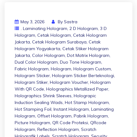
May 3, 2026
By
Sastra
. Laminating Hologram
,
2 D Hologram
,
3 D
Hologram
,
Cetak Hologram
,
Cetak Hologram
Jakarta
,
Cetak Hologram Surabaya
,
Cetak
Hologram Yogyakarta
,
Cetak Stiker Hologram
Jakarta
,
Color Hologram
,
Dot Matrix Hologram
,
Dual Color Hologram
,
Duo Tone Hologram
,
Fabric Hologram
,
Hologram
,
Hologram Custom
,
Hologram Sticker
,
Hologram Sticker Berteknologi
,
Hologram Stiker
,
Hologram Voucher
,
Hologram
With QR Code
,
Holographics Metallized Paper
,
Holographics Shrink Sleeves
,
Holograpic
Induction Sealing Wads
,
Hot Stamp Hologram
,
Hot Stamping Foil
,
Instant Hologram
,
Laminating
Hologram
,
Offset Hologram
,
Pabrik Hologram
,
Picture Hologram
,
QR Code Proteksi
,
QRcode
Hologram
,
Reflection Hologram
,
Scratch
Holografik Labels
,
Scratch Hologram
,
Security