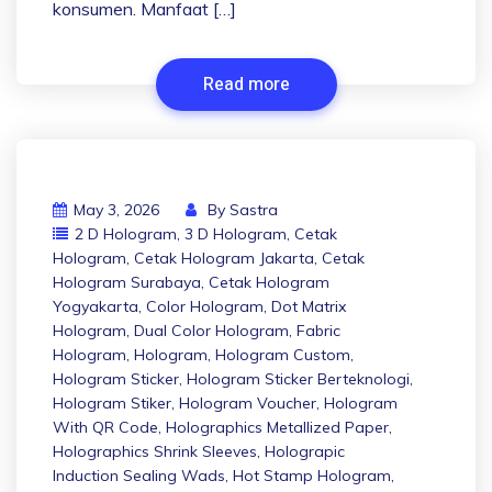
konsumen. Manfaat […]
Read more
May 3, 2026
By
Sastra
2 D Hologram
,
3 D Hologram
,
Cetak
Hologram
,
Cetak Hologram Jakarta
,
Cetak
Hologram Surabaya
,
Cetak Hologram
Yogyakarta
,
Color Hologram
,
Dot Matrix
Hologram
,
Dual Color Hologram
,
Fabric
Hologram
,
Hologram
,
Hologram Custom
,
Hologram Sticker
,
Hologram Sticker Berteknologi
,
Hologram Stiker
,
Hologram Voucher
,
Hologram
With QR Code
,
Holographics Metallized Paper
,
Holographics Shrink Sleeves
,
Holograpic
Induction Sealing Wads
,
Hot Stamp Hologram
,