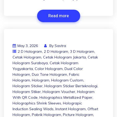
Read more
May 3, 2026
By
Sastra
2 D Hologram
,
2 D Hologram
,
3 D Hologram
,
Cetak Hologram
,
Cetak Hologram Jakarta
,
Cetak
Hologram Surabaya
,
Cetak Hologram
Yogyakarta
,
Color Hologram
,
Dual Color
Hologram
,
Duo Tone Hologram
,
Fabric
Hologram
,
Hologram
,
Hologram Custom
,
Hologram Sticker
,
Hologram Sticker Berteknologi
,
Hologram Stiker
,
Hologram Voucher
,
Hologram
With QR Code
,
Holographics Metallized Paper
,
Holographics Shrink Sleeves
,
Holograpic
Induction Sealing Wads
,
Instant Hologram
,
Offset
Hologram
,
Pabrik Hologram
,
Picture Hologram
,