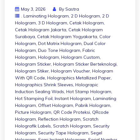
May 3, 2026
By
Sastra
. Laminating Hologram
,
2 D Hologram
,
2 D
Hologram
,
3 D Hologram
,
Cetak Hologram
,
Cetak Hologram Jakarta
,
Cetak Hologram
Surabaya
,
Cetak Hologram Yogyakarta
,
Color
Hologram
,
Dot Matrix Hologram
,
Dual Color
Hologram
,
Duo Tone Hologram
,
Fabric
Hologram
,
Hologram
,
Hologram Custom
,
Hologram Sticker
,
Hologram Sticker Berteknologi
,
Hologram Stiker
,
Hologram Voucher
,
Hologram
With QR Code
,
Holographics Metallized Paper
,
Holographics Shrink Sleeves
,
Holograpic
Induction Sealing Wads
,
Hot Stamp Hologram
,
Hot Stamping Foil
,
Instant Hologram
,
Laminating
Hologram
,
Offset Hologram
,
Pabrik Hologram
,
Picture Hologram
,
QR Code Proteksi
,
QRcode
Hologram
,
Reflection Hologram
,
Scratch
Holografik Labels
,
Scratch Hologram
,
Security
Hologram
,
Security Tape Hologram
,
Segel
Hologram
,
Semi Instant Hologram
,
Serial Number