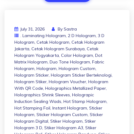
July 31, 2026
By
Sastra
. Laminating Hologram
,
2 D Hologram
,
3 D
Hologram
,
Cetak Hologram
,
Cetak Hologram
Jakarta
,
Cetak Hologram Surabaya
,
Cetak
Hologram Yogyakarta
,
Color Hologram
,
Dot
Matrix Hologram
,
Duo Tone Hologram
,
Fabric
Hologram
,
Hologram
,
Hologram Custom
,
Hologram Sticker
,
Hologram Sticker Berteknologi
,
Hologram Stiker
,
Hologram Voucher
,
Hologram
With QR Code
,
Holographics Metallized Paper
,
Holographics Shrink Sleeves
,
Holograpic
Induction Sealing Wads
,
Hot Stamp Hologram
,
Hot Stamping Foil
,
Instant Hologram
,
Sticker
Hologram
,
Sticker Hologram Custom
,
Sticker
Hologram Digital
,
Stiker Hologram
,
Stiker
Hologram 3 D
,
Stiker Hologram A3
,
Stiker