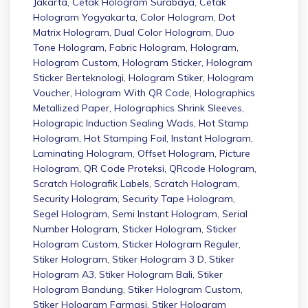
Jakarta
,
Cetak Hologram Surabaya
,
Cetak
Hologram Yogyakarta
,
Color Hologram
,
Dot
Matrix Hologram
,
Dual Color Hologram
,
Duo
Tone Hologram
,
Fabric Hologram
,
Hologram
,
Hologram Custom
,
Hologram Sticker
,
Hologram
Sticker Berteknologi
,
Hologram Stiker
,
Hologram
Voucher
,
Hologram With QR Code
,
Holographics
Metallized Paper
,
Holographics Shrink Sleeves
,
Holograpic Induction Sealing Wads
,
Hot Stamp
Hologram
,
Hot Stamping Foil
,
Instant Hologram
,
Laminating Hologram
,
Offset Hologram
,
Picture
Hologram
,
QR Code Proteksi
,
QRcode Hologram
,
Scratch Holografik Labels
,
Scratch Hologram
,
Security Hologram
,
Security Tape Hologram
,
Segel Hologram
,
Semi Instant Hologram
,
Serial
Number Hologram
,
Sticker Hologram
,
Sticker
Hologram Custom
,
Sticker Hologram Reguler
,
Stiker Hologram
,
Stiker Hologram 3 D
,
Stiker
Hologram A3
,
Stiker Hologram Bali
,
Stiker
Hologram Bandung
,
Stiker Hologram Custom
,
Stiker Hologram Farmasi
,
Stiker Hologram