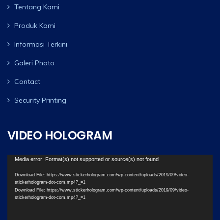
Tentang Kami
Produk Kami
Informasi Terkini
Galeri Photo
Contact
Security Printing
VIDEO HOLOGRAM
Video
Media error: Format(s) not supported or source(s) not found
Player
Download File: https://www.stickerhologram.com/wp-content/uploads/2019/09/video-
stickerhologram-dot-com.mp4?_=1
Download File: https://www.stickerhologram.com/wp-content/uploads/2019/09/video-
stickerhologram-dot-com.mp4?_=1