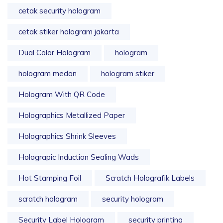
cetak security hologram
cetak stiker hologram jakarta
Dual Color Hologram
hologram
hologram medan
hologram stiker
Hologram With QR Code
Holographics Metallized Paper
Holographics Shrink Sleeves
Holograpic Induction Sealing Wads
Hot Stamping Foil
Scratch Holografik Labels
scratch hologram
security hologram
Security Label Hologram
security printing