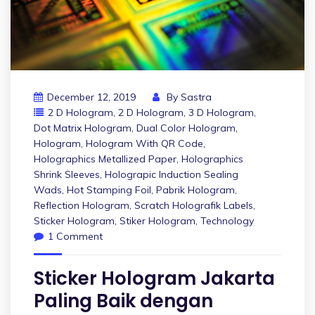
December 12, 2019
By
Sastra
2 D Hologram
,
2 D Hologram
,
3 D Hologram
,
Dot Matrix Hologram
,
Dual Color Hologram
,
Hologram
,
Hologram With QR Code
,
Holographics Metallized Paper
,
Holographics
Shrink Sleeves
,
Holograpic Induction Sealing
Wads
,
Hot Stamping Foil
,
Pabrik Hologram
,
Reflection Hologram
,
Scratch Holografik Labels
,
Sticker Hologram
,
Stiker Hologram
,
Technology
1 Comment
Sticker Hologram Jakarta
Paling Baik dengan