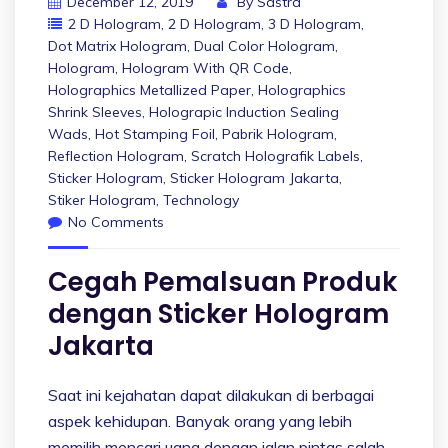
December 12, 2019
By
Sastra
2 D Hologram
,
2 D Hologram
,
3 D Hologram
,
Dot Matrix Hologram
,
Dual Color Hologram
,
Hologram
,
Hologram With QR Code
,
Holographics Metallized Paper
,
Holographics
Shrink Sleeves
,
Holograpic Induction Sealing
Wads
,
Hot Stamping Foil
,
Pabrik Hologram
,
Reflection Hologram
,
Scratch Holografik Labels
,
Sticker Hologram
,
Sticker Hologram Jakarta
,
Stiker Hologram
,
Technology
No Comments
Cegah Pemalsuan Produk
dengan Sticker Hologram
Jakarta
Saat ini kejahatan dapat dilakukan di berbagai
aspek kehidupan. Banyak orang yang lebih
memilih mencari uang dengan jalan pintas salah