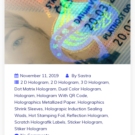
November 11, 2019
By
Sastra
2 D Hologram
,
2 D Hologram
,
3 D Hologram
,
Dot Matrix Hologram
,
Dual Color Hologram
,
Hologram
,
Hologram With QR Code
,
Holographics Metallized Paper
,
Holographics
Shrink Sleeves
,
Holograpic Induction Sealing
Wads
,
Hot Stamping Foil
,
Reflection Hologram
,
Scratch Holografik Labels
,
Sticker Hologram
,
Stiker Hologram