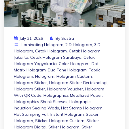
July 31, 2026
By
Sastra
. Laminating Hologram
,
2 D Hologram
,
3 D
Hologram
,
Cetak Hologram
,
Cetak Hologram
Jakarta
,
Cetak Hologram Surabaya
,
Cetak
Hologram Yogyakarta
,
Color Hologram
,
Dot
Matrix Hologram
,
Duo Tone Hologram
,
Fabric
Hologram
,
Hologram
,
Hologram Custom
,
Hologram Sticker
,
Hologram Sticker Berteknologi
,
Hologram Stiker
,
Hologram Voucher
,
Hologram
With QR Code
,
Holographics Metallized Paper
,
Holographics Shrink Sleeves
,
Holograpic
Induction Sealing Wads
,
Hot Stamp Hologram
,
Hot Stamping Foil
,
Instant Hologram
,
Sticker
Hologram
,
Sticker Hologram Custom
,
Sticker
Hologram Digital
,
Stiker Hologram
,
Stiker