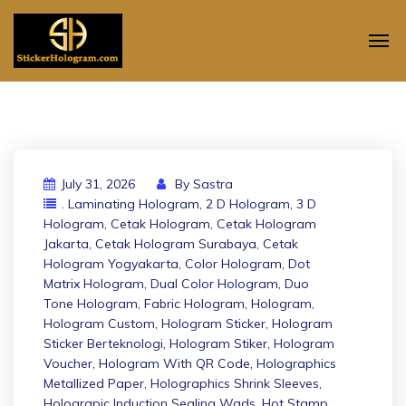
July 31, 2026
By
Sastra
. Laminating Hologram
,
2 D Hologram
,
3 D
Hologram
,
Cetak Hologram
,
Cetak Hologram
Jakarta
,
Cetak Hologram Surabaya
,
Cetak
Hologram Yogyakarta
,
Color Hologram
,
Dot
Matrix Hologram
,
Dual Color Hologram
,
Duo
Tone Hologram
,
Fabric Hologram
,
Hologram
,
Hologram Custom
,
Hologram Sticker
,
Hologram
Sticker Berteknologi
,
Hologram Stiker
,
Hologram
Voucher
,
Hologram With QR Code
,
Holographics
Metallized Paper
,
Holographics Shrink Sleeves
,
Holograpic Induction Sealing Wads
,
Hot Stamp