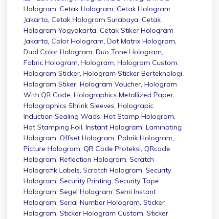
Hologram
,
Cetak Hologram
,
Cetak Hologram
Jakarta
,
Cetak Hologram Surabaya
,
Cetak
Hologram Yogyakarta
,
Cetak Stiker Hologram
Jakarta
,
Color Hologram
,
Dot Matrix Hologram
,
Dual Color Hologram
,
Duo Tone Hologram
,
Fabric Hologram
,
Hologram
,
Hologram Custom
,
Hologram Sticker
,
Hologram Sticker Berteknologi
,
Hologram Stiker
,
Hologram Voucher
,
Hologram
With QR Code
,
Holographics Metallized Paper
,
Holographics Shrink Sleeves
,
Holograpic
Induction Sealing Wads
,
Hot Stamp Hologram
,
Hot Stamping Foil
,
Instant Hologram
,
Laminating
Hologram
,
Offset Hologram
,
Pabrik Hologram
,
Picture Hologram
,
QR Code Proteksi
,
QRcode
Hologram
,
Reflection Hologram
,
Scratch
Holografik Labels
,
Scratch Hologram
,
Security
Hologram
,
Security Printing
,
Security Tape
Hologram
,
Segel Hologram
,
Semi Instant
Hologram
,
Serial Number Hologram
,
Sticker
Hologram
,
Sticker Hologram Custom
,
Sticker