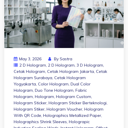
May 3, 2026
By
Sastra
2 D Hologram
,
2 D Hologram
,
3 D Hologram
,
Cetak Hologram
,
Cetak Hologram Jakarta
,
Cetak
Hologram Surabaya
,
Cetak Hologram
Yogyakarta
,
Color Hologram
,
Dual Color
Hologram
,
Duo Tone Hologram
,
Fabric
Hologram
,
Hologram
,
Hologram Custom
,
Hologram Sticker
,
Hologram Sticker Berteknologi
,
Hologram Stiker
,
Hologram Voucher
,
Hologram
With QR Code
,
Holographics Metallized Paper
,
Holographics Shrink Sleeves
,
Holograpic
Induction Sealing Wads
,
Instant Hologram
,
Offset