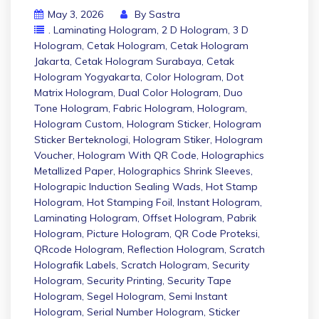
May 3, 2026
By
Sastra
. Laminating Hologram
,
2 D Hologram
,
3 D
Hologram
,
Cetak Hologram
,
Cetak Hologram
Jakarta
,
Cetak Hologram Surabaya
,
Cetak
Hologram Yogyakarta
,
Color Hologram
,
Dot
Matrix Hologram
,
Dual Color Hologram
,
Duo
Tone Hologram
,
Fabric Hologram
,
Hologram
,
Hologram Custom
,
Hologram Sticker
,
Hologram
Sticker Berteknologi
,
Hologram Stiker
,
Hologram
Voucher
,
Hologram With QR Code
,
Holographics
Metallized Paper
,
Holographics Shrink Sleeves
,
Holograpic Induction Sealing Wads
,
Hot Stamp
Hologram
,
Hot Stamping Foil
,
Instant Hologram
,
Laminating Hologram
,
Offset Hologram
,
Pabrik
Hologram
,
Picture Hologram
,
QR Code Proteksi
,
QRcode Hologram
,
Reflection Hologram
,
Scratch
Holografik Labels
,
Scratch Hologram
,
Security
Hologram
,
Security Printing
,
Security Tape
Hologram
,
Segel Hologram
,
Semi Instant
Hologram
,
Serial Number Hologram
,
Sticker