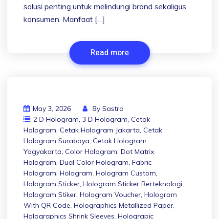
solusi penting untuk melindungi brand sekaligus
konsumen. Manfaat […]
Read more
May 3, 2026
By
Sastra
2 D Hologram
,
3 D Hologram
,
Cetak
Hologram
,
Cetak Hologram Jakarta
,
Cetak
Hologram Surabaya
,
Cetak Hologram
Yogyakarta
,
Color Hologram
,
Dot Matrix
Hologram
,
Dual Color Hologram
,
Fabric
Hologram
,
Hologram
,
Hologram Custom
,
Hologram Sticker
,
Hologram Sticker Berteknologi
,
Hologram Stiker
,
Hologram Voucher
,
Hologram
With QR Code
,
Holographics Metallized Paper
,
Holographics Shrink Sleeves
,
Holograpic