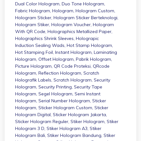
Dual Color Hologram
,
Duo Tone Hologram
,
Fabric Hologram
,
Hologram
,
Hologram Custom
,
Hologram Sticker
,
Hologram Sticker Berteknologi
,
Hologram Stiker
,
Hologram Voucher
,
Hologram
With QR Code
,
Holographics Metallized Paper
,
Holographics Shrink Sleeves
,
Holograpic
Induction Sealing Wads
,
Hot Stamp Hologram
,
Hot Stamping Foil
,
Instant Hologram
,
Laminating
Hologram
,
Offset Hologram
,
Pabrik Hologram
,
Picture Hologram
,
QR Code Proteksi
,
QRcode
Hologram
,
Reflection Hologram
,
Scratch
Holografik Labels
,
Scratch Hologram
,
Security
Hologram
,
Security Printing
,
Security Tape
Hologram
,
Segel Hologram
,
Semi Instant
Hologram
,
Serial Number Hologram
,
Sticker
Hologram
,
Sticker Hologram Custom
,
Sticker
Hologram Digital
,
Sticker Hologram Jakarta
,
Sticker Hologram Reguler
,
Stiker Hologram
,
Stiker
Hologram 3 D
,
Stiker Hologram A3
,
Stiker
Hologram Bali
,
Stiker Hologram Bandung
,
Stiker