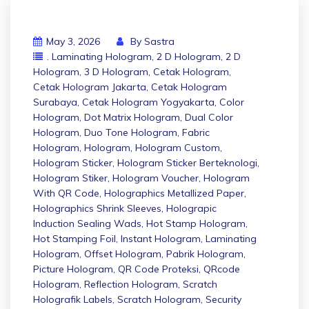
May 3, 2026
By
Sastra
. Laminating Hologram
,
2 D Hologram
,
2 D
Hologram
,
3 D Hologram
,
Cetak Hologram
,
Cetak Hologram Jakarta
,
Cetak Hologram
Surabaya
,
Cetak Hologram Yogyakarta
,
Color
Hologram
,
Dot Matrix Hologram
,
Dual Color
Hologram
,
Duo Tone Hologram
,
Fabric
Hologram
,
Hologram
,
Hologram Custom
,
Hologram Sticker
,
Hologram Sticker Berteknologi
,
Hologram Stiker
,
Hologram Voucher
,
Hologram
With QR Code
,
Holographics Metallized Paper
,
Holographics Shrink Sleeves
,
Holograpic
Induction Sealing Wads
,
Hot Stamp Hologram
,
Hot Stamping Foil
,
Instant Hologram
,
Laminating
Hologram
,
Offset Hologram
,
Pabrik Hologram
,
Picture Hologram
,
QR Code Proteksi
,
QRcode
Hologram
,
Reflection Hologram
,
Scratch
Holografik Labels
,
Scratch Hologram
,
Security