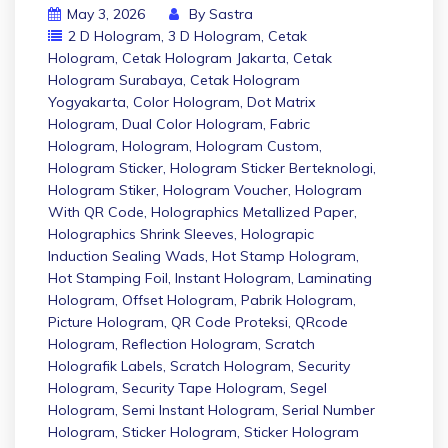
May 3, 2026
By
Sastra
2 D Hologram
,
3 D Hologram
,
Cetak
Hologram
,
Cetak Hologram Jakarta
,
Cetak
Hologram Surabaya
,
Cetak Hologram
Yogyakarta
,
Color Hologram
,
Dot Matrix
Hologram
,
Dual Color Hologram
,
Fabric
Hologram
,
Hologram
,
Hologram Custom
,
Hologram Sticker
,
Hologram Sticker Berteknologi
,
Hologram Stiker
,
Hologram Voucher
,
Hologram
With QR Code
,
Holographics Metallized Paper
,
Holographics Shrink Sleeves
,
Holograpic
Induction Sealing Wads
,
Hot Stamp Hologram
,
Hot Stamping Foil
,
Instant Hologram
,
Laminating
Hologram
,
Offset Hologram
,
Pabrik Hologram
,
Picture Hologram
,
QR Code Proteksi
,
QRcode
Hologram
,
Reflection Hologram
,
Scratch
Holografik Labels
,
Scratch Hologram
,
Security
Hologram
,
Security Tape Hologram
,
Segel
Hologram
,
Semi Instant Hologram
,
Serial Number
Hologram
,
Sticker Hologram
,
Sticker Hologram