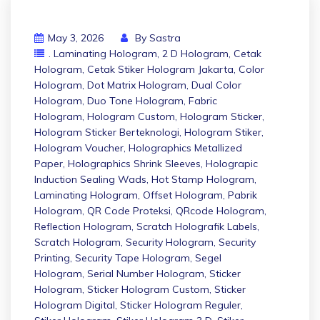
May 3, 2026
By
Sastra
. Laminating Hologram
,
2 D Hologram
,
Cetak
Hologram
,
Cetak Stiker Hologram Jakarta
,
Color
Hologram
,
Dot Matrix Hologram
,
Dual Color
Hologram
,
Duo Tone Hologram
,
Fabric
Hologram
,
Hologram Custom
,
Hologram Sticker
,
Hologram Sticker Berteknologi
,
Hologram Stiker
,
Hologram Voucher
,
Holographics Metallized
Paper
,
Holographics Shrink Sleeves
,
Holograpic
Induction Sealing Wads
,
Hot Stamp Hologram
,
Laminating Hologram
,
Offset Hologram
,
Pabrik
Hologram
,
QR Code Proteksi
,
QRcode Hologram
,
Reflection Hologram
,
Scratch Holografik Labels
,
Scratch Hologram
,
Security Hologram
,
Security
Printing
,
Security Tape Hologram
,
Segel
Hologram
,
Serial Number Hologram
,
Sticker
Hologram
,
Sticker Hologram Custom
,
Sticker
Hologram Digital
,
Sticker Hologram Reguler
,