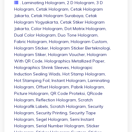
. Laminating Hologram
,
2 D Hologram
,
3 D
Hologram
,
Cetak Hologram
,
Cetak Hologram
Jakarta
,
Cetak Hologram Surabaya
,
Cetak
Hologram Yogyakarta
,
Cetak Stiker Hologram
Jakarta
,
Color Hologram
,
Dot Matrix Hologram
,
Dual Color Hologram
,
Duo Tone Hologram
,
Fabric Hologram
,
Hologram
,
Hologram Custom
,
Hologram Sticker
,
Hologram Sticker Berteknologi
,
Hologram Stiker
,
Hologram Voucher
,
Hologram
With QR Code
,
Holographics Metallized Paper
,
Holographics Shrink Sleeves
,
Holograpic
Induction Sealing Wads
,
Hot Stamp Hologram
,
Hot Stamping Foil
,
Instant Hologram
,
Laminating
Hologram
,
Offset Hologram
,
Pabrik Hologram
,
Picture Hologram
,
QR Code Proteksi
,
QRcode
Hologram
,
Reflection Hologram
,
Scratch
Holografik Labels
,
Scratch Hologram
,
Security
Hologram
,
Security Printing
,
Security Tape
Hologram
,
Segel Hologram
,
Semi Instant
Hologram
,
Serial Number Hologram
,
Sticker