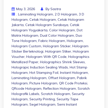
May 3, 2026
By
Sastra
. Laminating Hologram
,
2 D Hologram
,
3 D
Hologram
,
Cetak Hologram
,
Cetak Hologram
Jakarta
,
Cetak Hologram Surabaya
,
Cetak
Hologram Yogyakarta
,
Color Hologram
,
Dot
Matrix Hologram
,
Dual Color Hologram
,
Duo
Tone Hologram
,
Fabric Hologram
,
Hologram
,
Hologram Custom
,
Hologram Sticker
,
Hologram
Sticker Berteknologi
,
Hologram Stiker
,
Hologram
Voucher
,
Hologram With QR Code
,
Holographics
Metallized Paper
,
Holographics Shrink Sleeves
,
Holograpic Induction Sealing Wads
,
Hot Stamp
Hologram
,
Hot Stamping Foil
,
Instant Hologram
,
Laminating Hologram
,
Offset Hologram
,
Pabrik
Hologram
,
Picture Hologram
,
QR Code Proteksi
,
QRcode Hologram
,
Reflection Hologram
,
Scratch
Holografik Labels
,
Scratch Hologram
,
Security
Hologram
,
Security Printing
,
Security Tape
Hologram
,
Segel Hologram
,
Semi Instant