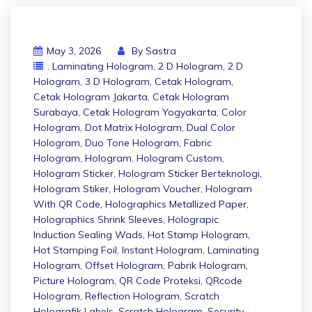
May 3, 2026
By
Sastra
. Laminating Hologram
,
2 D Hologram
,
2 D
Hologram
,
3 D Hologram
,
Cetak Hologram
,
Cetak Hologram Jakarta
,
Cetak Hologram
Surabaya
,
Cetak Hologram Yogyakarta
,
Color
Hologram
,
Dot Matrix Hologram
,
Dual Color
Hologram
,
Duo Tone Hologram
,
Fabric
Hologram
,
Hologram
,
Hologram Custom
,
Hologram Sticker
,
Hologram Sticker Berteknologi
,
Hologram Stiker
,
Hologram Voucher
,
Hologram
With QR Code
,
Holographics Metallized Paper
,
Holographics Shrink Sleeves
,
Holograpic
Induction Sealing Wads
,
Hot Stamp Hologram
,
Hot Stamping Foil
,
Instant Hologram
,
Laminating
Hologram
,
Offset Hologram
,
Pabrik Hologram
,
Picture Hologram
,
QR Code Proteksi
,
QRcode
Hologram
,
Reflection Hologram
,
Scratch
Holografik Labels
,
Scratch Hologram
,
Security