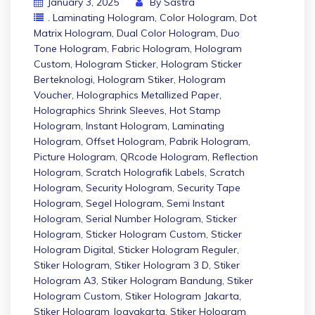
January 3, 2025
By
Sastra
. Laminating Hologram
,
Color Hologram
,
Dot
Matrix Hologram
,
Dual Color Hologram
,
Duo
Tone Hologram
,
Fabric Hologram
,
Hologram
Custom
,
Hologram Sticker
,
Hologram Sticker
Berteknologi
,
Hologram Stiker
,
Hologram
Voucher
,
Holographics Metallized Paper
,
Holographics Shrink Sleeves
,
Hot Stamp
Hologram
,
Instant Hologram
,
Laminating
Hologram
,
Offset Hologram
,
Pabrik Hologram
,
Picture Hologram
,
QRcode Hologram
,
Reflection
Hologram
,
Scratch Holografik Labels
,
Scratch
Hologram
,
Security Hologram
,
Security Tape
Hologram
,
Segel Hologram
,
Semi Instant
Hologram
,
Serial Number Hologram
,
Sticker
Hologram
,
Sticker Hologram Custom
,
Sticker
Hologram Digital
,
Sticker Hologram Reguler
,
Stiker Hologram
,
Stiker Hologram 3 D
,
Stiker
Hologram A3
,
Stiker Hologram Bandung
,
Stiker
Hologram Custom
,
Stiker Hologram Jakarta
,
Stiker Hologram Jogyakarta
,
Stiker Hologram