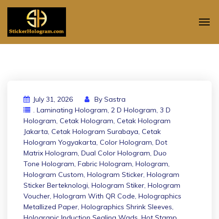
July 31, 2026
By
Sastra
. Laminating Hologram
,
2 D Hologram
,
3 D
Hologram
,
Cetak Hologram
,
Cetak Hologram
Jakarta
,
Cetak Hologram Surabaya
,
Cetak
Hologram Yogyakarta
,
Color Hologram
,
Dot
Matrix Hologram
,
Dual Color Hologram
,
Duo
Tone Hologram
,
Fabric Hologram
,
Hologram
,
Hologram Custom
,
Hologram Sticker
,
Hologram
Sticker Berteknologi
,
Hologram Stiker
,
Hologram
Voucher
,
Hologram With QR Code
,
Holographics
Metallized Paper
,
Holographics Shrink Sleeves
,
Holograpic Induction Sealing Wads
,
Hot Stamp