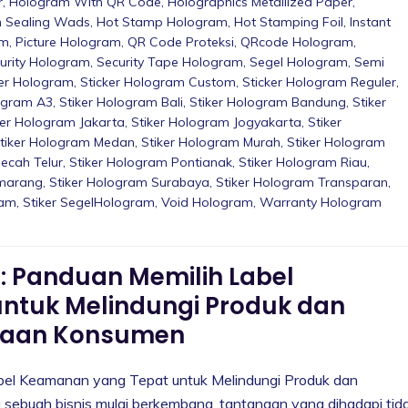
r
,
Hologram With QR Code
,
Holographics Metallized Paper
,
n Sealing Wads
,
Hot Stamp Hologram
,
Hot Stamping Foil
,
Instant
am
,
Picture Hologram
,
QR Code Proteksi
,
QRcode Hologram
,
urity Hologram
,
Security Tape Hologram
,
Segel Hologram
,
Semi
ker Hologram
,
Sticker Hologram Custom
,
Sticker Hologram Reguler
,
logram A3
,
Stiker Hologram Bali
,
Stiker Hologram Bandung
,
Stiker
ker Hologram Jakarta
,
Stiker Hologram Jogyakarta
,
Stiker
tiker Hologram Medan
,
Stiker Hologram Murah
,
Stiker Hologram
ecah Telur
,
Stiker Hologram Pontianak
,
Stiker Hologram Riau
,
emarang
,
Stiker Hologram Surabaya
,
Stiker Hologram Transparan
,
ram
,
Stiker SegelHologram
,
Void Hologram
,
Warranty Hologram
: Panduan Memilih Label
ntuk Melindungi Produk dan
yaan Konsumen
bel Keamanan yang Tepat untuk Melindungi Produk dan
ebuah bisnis mulai berkembang, tantangan yang dihadapi tid