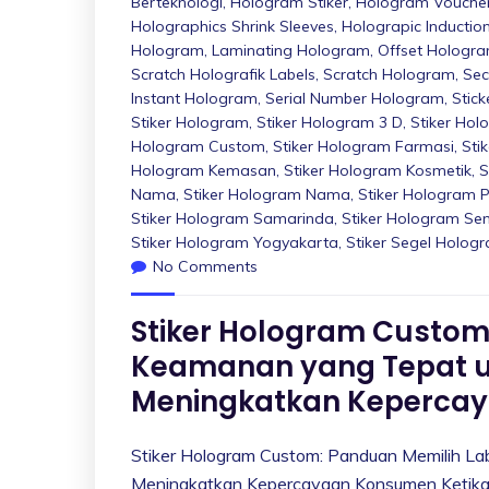
Berteknologi
,
Hologram Stiker
,
Hologram Vouche
Holographics Shrink Sleeves
,
Holograpic Inductio
Hologram
,
Laminating Hologram
,
Offset Hologr
Scratch Holografik Labels
,
Scratch Hologram
,
Sec
Instant Hologram
,
Serial Number Hologram
,
Stic
Stiker Hologram
,
Stiker Hologram 3 D
,
Stiker Ho
Hologram Custom
,
Stiker Hologram Farmasi
,
Sti
Hologram Kemasan
,
Stiker Hologram Kosmetik
,
S
Nama
,
Stiker Hologram Nama
,
Stiker Hologram P
Stiker Hologram Samarinda
,
Stiker Hologram S
Stiker Hologram Yogyakarta
,
Stiker Segel Holog
No Comments
Stiker Hologram Custom
Keamanan yang Tepat u
Meningkatkan Keperca
Stiker Hologram Custom: Panduan Memilih La
Meningkatkan Kepercayaan Konsumen Ketika s