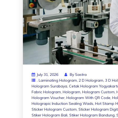
July 31, 2026
By
Sastra
. Laminating Hologram
,
2 D Hologram
,
3 D Ho
Hologram Surabaya
,
Cetak Hologram Yogyakart
Fabric Hologram
,
Hologram
,
Hologram Custom
,
Hologram Voucher
,
Hologram With QR Code
,
Hol
Holograpic Induction Sealing Wads
,
Hot Stamp 
Sticker Hologram Custom
,
Sticker Hologram Digit
Stiker Hologram Bali
,
Stiker Hologram Bandung
,