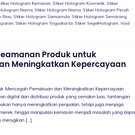
Stiker Hologram Kemasan
,
Stiker Hologram Kosmetik
,
Stiker
r Hologram Nama
,
Stiker Hologram Nama
,
Stiker Hologram Pecah
m Riau
,
Stiker Hologram Samarinda
,
Stiker Hologram Semarang
,
nsparan
,
Stiker Hologram Yogyakarta
,
Stiker SegelHologram
,
Void
i Keamanan Produk untuk
an Meningkatkan Kepercayaan
ntuk Mencegah Pemalsuan dan Meningkatkan Kepercayaan
digital dan distribusi produk yang semakin luas, tantangan
bukan hanya meningkatkan penjualan, tetapi juga menjaga
n merek, hingga manipulasi kemasan menjadi masalah yang dapa
 merugikan […]