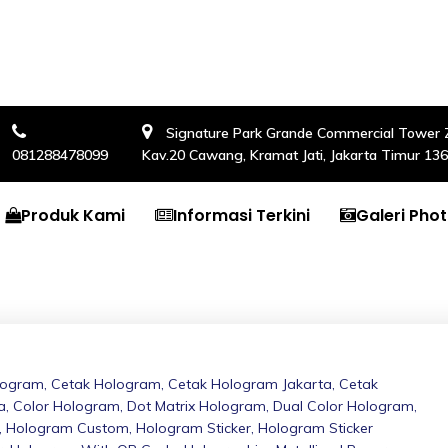
Signature Park Grande Commercial Tower Zon
081288478099
Kav.20 Cawang, Kramat Jati, Jakarta Timur 13
Produk Kami
Informasi Terkini
Galeri Pho
logram
,
Cetak Hologram
,
Cetak Hologram Jakarta
,
Cetak
a
,
Color Hologram
,
Dot Matrix Hologram
,
Dual Color Hologram
,
,
Hologram Custom
,
Hologram Sticker
,
Hologram Sticker