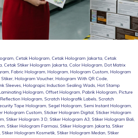
logram
,
Cetak Hologram
,
Cetak Hologram Jakarta
,
Cetak
a
,
Cetak Stiker Hologram Jakarta
,
Color Hologram
,
Dot Matrix
gram
,
Fabric Hologram
,
Hologram
,
Hologram Custom
,
Hologram
Stiker
,
Hologram Voucher
,
Hologram With QR Code
,
nk Sleeves
,
Holograpic Induction Sealing Wads
,
Hot Stamp
Laminating Hologram
,
Offset Hologram
,
Pabrik Hologram
,
Picture
,
Reflection Hologram
,
Scratch Holografik Labels
,
Scratch
ecurity Tape Hologram
,
Segel Hologram
,
Semi Instant Hologram
,
ker Hologram Custom
,
Sticker Hologram Digital
,
Sticker Hologram
am
,
Stiker Hologram 3 D
,
Stiker Hologram A3
,
Stiker Hologram Bali
,
tom
,
Stiker Hologram Farmasi
,
Stiker Hologram Jakarta
,
Stiker
,
Stiker Hologram Kosmetik
,
Stiker Hologram Medan
,
Stiker