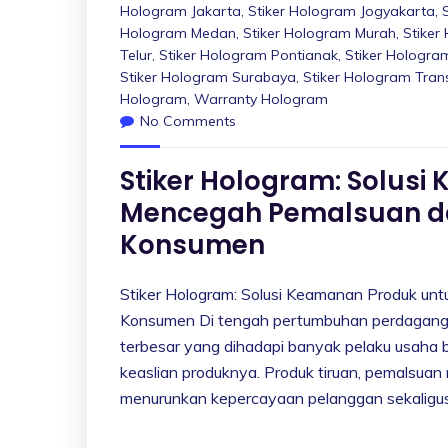
Hologram Jakarta
,
Stiker Hologram Jogyakarta
,
Hologram Medan
,
Stiker Hologram Murah
,
Stike
Telur
,
Stiker Hologram Pontianak
,
Stiker Hologra
Stiker Hologram Surabaya
,
Stiker Hologram Tra
Hologram
,
Warranty Hologram
No Comments
Stiker Hologram: Solus
Mencegah Pemalsuan d
Konsumen
Stiker Hologram: Solusi Keamanan Produk u
Konsumen Di tengah pertumbuhan perdagangan 
terbesar yang dihadapi banyak pelaku usaha 
keaslian produknya. Produk tiruan, pemalsua
menurunkan kepercayaan pelanggan sekaligus