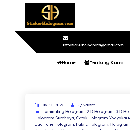
infostickerhologram@gmail.com
Home
Tentang Kami
July 31, 2026
By
Sastra
. Laminating Hologram
,
2 D Hologram
,
3 D Ho
Hologram Surabaya
,
Cetak Hologram Yogyakart
Duo Tone Hologram
,
Fabric Hologram
,
Hologram