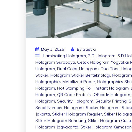
May 3, 2026
By
Sastra
. Laminating Hologram
,
2 D Hologram
,
3 D Ho
Hologram Surabaya
,
Cetak Hologram Yogyakart
Hologram
,
Dual Color Hologram
,
Duo Tone Holo
Sticker
,
Hologram Sticker Berteknologi
,
Hologram 
Holographics Metallized Paper
,
Holographics Shri
Hologram
,
Hot Stamping Foil
,
Instant Hologram
,
Hologram
,
QR Code Proteksi
,
QRcode Hologram
Hologram
,
Security Hologram
,
Security Printing
,
S
Serial Number Hologram
,
Sticker Hologram
,
Stic
Jakarta
,
Sticker Hologram Reguler
,
Stiker Hologr
Stiker Hologram Bandung
,
Stiker Hologram Cus
Hologram Jogyakarta
,
Stiker Hologram Kemasan