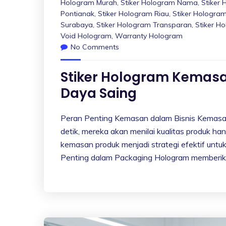
Hologram Murah
,
Stiker Hologram Nama
,
Stiker
Pontianak
,
Stiker Hologram Riau
,
Stiker Hologra
Surabaya
,
Stiker Hologram Transparan
,
Stiker H
Void Hologram
,
Warranty Hologram
No Comments
Stiker Hologram Kemas
Daya Saing
Peran Penting Kemasan dalam Bisnis Kemasan
detik, mereka akan menilai kualitas produk ha
kemasan produk menjadi strategi efektif unt
Penting dalam Packaging Hologram memberikan 