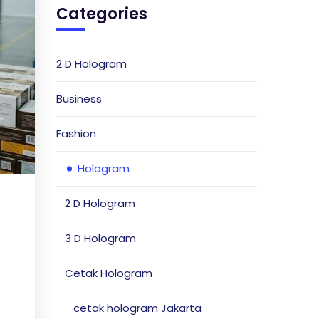
Categories
2 D Hologram
Business
Fashion
Hologram
2 D Hologram
3 D Hologram
Cetak Hologram
cetak hologram Jakarta