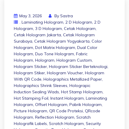
May 3, 2026
By
Sastra
. Laminating Hologram
,
2 D Hologram
,
2 D
Hologram
,
3 D Hologram
,
Cetak Hologram
,
Cetak Hologram Jakarta
,
Cetak Hologram
Surabaya
,
Cetak Hologram Yogyakarta
,
Color
Hologram
,
Dot Matrix Hologram
,
Dual Color
Hologram
,
Duo Tone Hologram
,
Fabric
Hologram
,
Hologram
,
Hologram Custom
,
Hologram Sticker
,
Hologram Sticker Berteknologi
,
Hologram Stiker
,
Hologram Voucher
,
Hologram
With QR Code
,
Holographics Metallized Paper
,
Holographics Shrink Sleeves
,
Holograpic
Induction Sealing Wads
,
Hot Stamp Hologram
,
Hot Stamping Foil
,
Instant Hologram
,
Laminating
Hologram
,
Offset Hologram
,
Pabrik Hologram
,
Picture Hologram
,
QR Code Proteksi
,
QRcode
Hologram
,
Reflection Hologram
,
Scratch
Holografik Labels
,
Scratch Hologram
,
Security