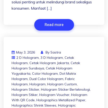
solusi penting untuk melindungi brand sekaligus
konsumen. Manfaat […]
Read more
May 3, 2026
By
Sastra
2 D Hologram
,
3 D Hologram
,
Cetak
Hologram
,
Cetak Hologram Jakarta
,
Cetak
Hologram Surabaya
,
Cetak Hologram
Yogyakarta
,
Color Hologram
,
Dot Matrix
Hologram
,
Dual Color Hologram
,
Fabric
Hologram
,
Hologram
,
Hologram Custom
,
Hologram Sticker
,
Hologram Sticker Berteknologi
,
Hologram Stiker
,
Hologram Voucher
,
Hologram
With QR Code
,
Holographics Metallized Paper
,
Holographics Shrink Sleeves
,
Holograpic