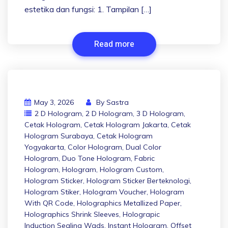
estetika dan fungsi: 1. Tampilan […]
Read more
May 3, 2026
By
Sastra
2 D Hologram
,
2 D Hologram
,
3 D Hologram
,
Cetak Hologram
,
Cetak Hologram Jakarta
,
Cetak
Hologram Surabaya
,
Cetak Hologram
Yogyakarta
,
Color Hologram
,
Dual Color
Hologram
,
Duo Tone Hologram
,
Fabric
Hologram
,
Hologram
,
Hologram Custom
,
Hologram Sticker
,
Hologram Sticker Berteknologi
,
Hologram Stiker
,
Hologram Voucher
,
Hologram
With QR Code
,
Holographics Metallized Paper
,
Holographics Shrink Sleeves
,
Holograpic
Induction Sealing Wads
,
Instant Hologram
,
Offset