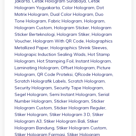
Jakarta
,
Cetak Hologram Surabaya
,
Cetak
Hologram Yogyakarta
,
Color Hologram
,
Dot
Matrix Hologram
,
Dual Color Hologram
,
Duo
Tone Hologram
,
Fabric Hologram
,
Hologram
,
Hologram Custom
,
Hologram Sticker
,
Hologram
Sticker Berteknologi
,
Hologram Stiker
,
Hologram
Voucher
,
Hologram With QR Code
,
Holographics
Metallized Paper
,
Holographics Shrink Sleeves
,
Holograpic Induction Sealing Wads
,
Hot Stamp
Hologram
,
Hot Stamping Foil
,
Instant Hologram
,
Laminating Hologram
,
Offset Hologram
,
Picture
Hologram
,
QR Code Proteksi
,
QRcode Hologram
,
Scratch Holografik Labels
,
Scratch Hologram
,
Security Hologram
,
Security Tape Hologram
,
Segel Hologram
,
Semi Instant Hologram
,
Serial
Number Hologram
,
Sticker Hologram
,
Sticker
Hologram Custom
,
Sticker Hologram Reguler
,
Stiker Hologram
,
Stiker Hologram 3 D
,
Stiker
Hologram A3
,
Stiker Hologram Bali
,
Stiker
Hologram Bandung
,
Stiker Hologram Custom
,
Stiker Hologram Farmasi
,
Stiker Hologram