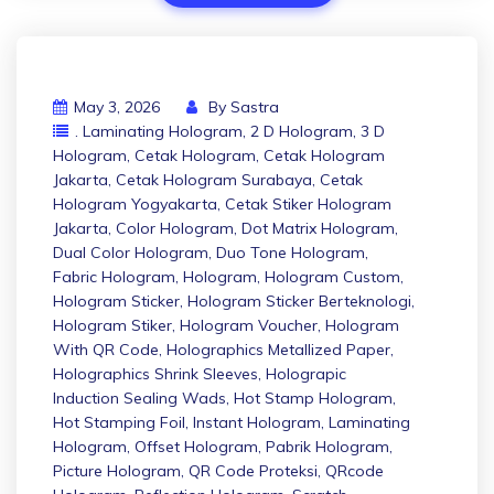
May 3, 2026
By
Sastra
. Laminating Hologram
,
2 D Hologram
,
3 D
Hologram
,
Cetak Hologram
,
Cetak Hologram
Jakarta
,
Cetak Hologram Surabaya
,
Cetak
Hologram Yogyakarta
,
Cetak Stiker Hologram
Jakarta
,
Color Hologram
,
Dot Matrix Hologram
,
Dual Color Hologram
,
Duo Tone Hologram
,
Fabric Hologram
,
Hologram
,
Hologram Custom
,
Hologram Sticker
,
Hologram Sticker Berteknologi
,
Hologram Stiker
,
Hologram Voucher
,
Hologram
With QR Code
,
Holographics Metallized Paper
,
Holographics Shrink Sleeves
,
Holograpic
Induction Sealing Wads
,
Hot Stamp Hologram
,
Hot Stamping Foil
,
Instant Hologram
,
Laminating
Hologram
,
Offset Hologram
,
Pabrik Hologram
,
Picture Hologram
,
QR Code Proteksi
,
QRcode