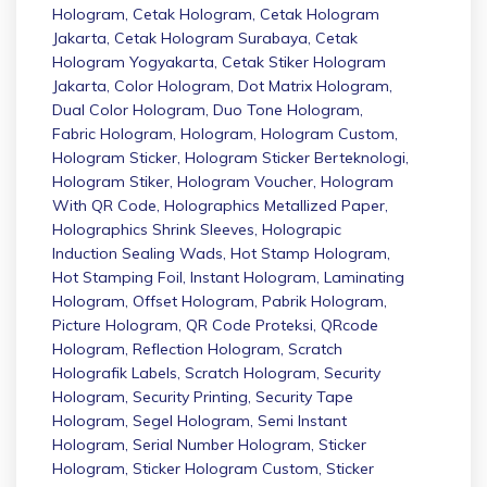
Hologram
,
Cetak Hologram
,
Cetak Hologram
Jakarta
,
Cetak Hologram Surabaya
,
Cetak
Hologram Yogyakarta
,
Cetak Stiker Hologram
Jakarta
,
Color Hologram
,
Dot Matrix Hologram
,
Dual Color Hologram
,
Duo Tone Hologram
,
Fabric Hologram
,
Hologram
,
Hologram Custom
,
Hologram Sticker
,
Hologram Sticker Berteknologi
,
Hologram Stiker
,
Hologram Voucher
,
Hologram
With QR Code
,
Holographics Metallized Paper
,
Holographics Shrink Sleeves
,
Holograpic
Induction Sealing Wads
,
Hot Stamp Hologram
,
Hot Stamping Foil
,
Instant Hologram
,
Laminating
Hologram
,
Offset Hologram
,
Pabrik Hologram
,
Picture Hologram
,
QR Code Proteksi
,
QRcode
Hologram
,
Reflection Hologram
,
Scratch
Holografik Labels
,
Scratch Hologram
,
Security
Hologram
,
Security Printing
,
Security Tape
Hologram
,
Segel Hologram
,
Semi Instant
Hologram
,
Serial Number Hologram
,
Sticker
Hologram
,
Sticker Hologram Custom
,
Sticker