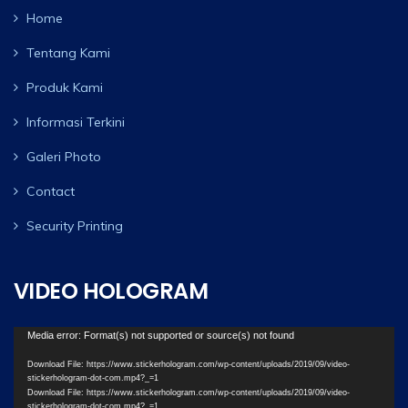
Home
Tentang Kami
Produk Kami
Informasi Terkini
Galeri Photo
Contact
Security Printing
VIDEO HOLOGRAM
Video
Media error: Format(s) not supported or source(s) not found
Player
Download File: https://www.stickerhologram.com/wp-content/uploads/2019/09/video-
stickerhologram-dot-com.mp4?_=1
Download File: https://www.stickerhologram.com/wp-content/uploads/2019/09/video-
stickerhologram-dot-com.mp4?_=1