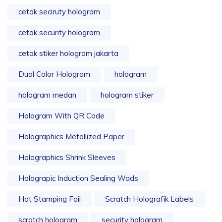
cetak seciruty hologram
cetak security hologram
cetak stiker hologram jakarta
Dual Color Hologram
hologram
hologram medan
hologram stiker
Hologram With QR Code
Holographics Metallized Paper
Holographics Shrink Sleeves
Holograpic Induction Sealing Wads
Hot Stamping Foil
Scratch Holografik Labels
scratch hologram
security hologram