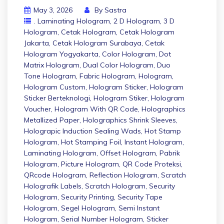
May 3, 2026
By
Sastra
. Laminating Hologram
,
2 D Hologram
,
3 D
Hologram
,
Cetak Hologram
,
Cetak Hologram
Jakarta
,
Cetak Hologram Surabaya
,
Cetak
Hologram Yogyakarta
,
Color Hologram
,
Dot
Matrix Hologram
,
Dual Color Hologram
,
Duo
Tone Hologram
,
Fabric Hologram
,
Hologram
,
Hologram Custom
,
Hologram Sticker
,
Hologram
Sticker Berteknologi
,
Hologram Stiker
,
Hologram
Voucher
,
Hologram With QR Code
,
Holographics
Metallized Paper
,
Holographics Shrink Sleeves
,
Holograpic Induction Sealing Wads
,
Hot Stamp
Hologram
,
Hot Stamping Foil
,
Instant Hologram
,
Laminating Hologram
,
Offset Hologram
,
Pabrik
Hologram
,
Picture Hologram
,
QR Code Proteksi
,
QRcode Hologram
,
Reflection Hologram
,
Scratch
Holografik Labels
,
Scratch Hologram
,
Security
Hologram
,
Security Printing
,
Security Tape
Hologram
,
Segel Hologram
,
Semi Instant
Hologram
,
Serial Number Hologram
,
Sticker