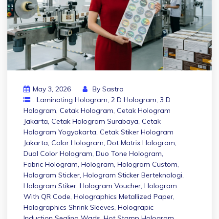
May 3, 2026
By
Sastra
. Laminating Hologram
,
2 D Hologram
,
3 D
Hologram
,
Cetak Hologram
,
Cetak Hologram
Jakarta
,
Cetak Hologram Surabaya
,
Cetak
Hologram Yogyakarta
,
Cetak Stiker Hologram
Jakarta
,
Color Hologram
,
Dot Matrix Hologram
,
Dual Color Hologram
,
Duo Tone Hologram
,
Fabric Hologram
,
Hologram
,
Hologram Custom
,
Hologram Sticker
,
Hologram Sticker Berteknologi
,
Hologram Stiker
,
Hologram Voucher
,
Hologram
With QR Code
,
Holographics Metallized Paper
,
Holographics Shrink Sleeves
,
Holograpic
Induction Sealing Wads
,
Hot Stamp Hologram
,