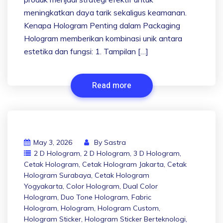
meningkatkan daya tarik sekaligus keamanan.
Kenapa Hologram Penting dalam Packaging
Hologram memberikan kombinasi unik antara
estetika dan fungsi: 1. Tampilan […]
Read more
May 3, 2026
By
Sastra
2 D Hologram
,
2 D Hologram
,
3 D Hologram
,
Cetak Hologram
,
Cetak Hologram Jakarta
,
Cetak
Hologram Surabaya
,
Cetak Hologram
Yogyakarta
,
Color Hologram
,
Dual Color
Hologram
,
Duo Tone Hologram
,
Fabric
Hologram
,
Hologram
,
Hologram Custom
,
Hologram Sticker
,
Hologram Sticker Berteknologi
,