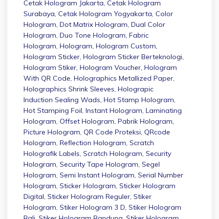
Cetak Hologram Jakarta
,
Cetak Hologram
Surabaya
,
Cetak Hologram Yogyakarta
,
Color
Hologram
,
Dot Matrix Hologram
,
Dual Color
Hologram
,
Duo Tone Hologram
,
Fabric
Hologram
,
Hologram
,
Hologram Custom
,
Hologram Sticker
,
Hologram Sticker Berteknologi
,
Hologram Stiker
,
Hologram Voucher
,
Hologram
With QR Code
,
Holographics Metallized Paper
,
Holographics Shrink Sleeves
,
Holograpic
Induction Sealing Wads
,
Hot Stamp Hologram
,
Hot Stamping Foil
,
Instant Hologram
,
Laminating
Hologram
,
Offset Hologram
,
Pabrik Hologram
,
Picture Hologram
,
QR Code Proteksi
,
QRcode
Hologram
,
Reflection Hologram
,
Scratch
Holografik Labels
,
Scratch Hologram
,
Security
Hologram
,
Security Tape Hologram
,
Segel
Hologram
,
Semi Instant Hologram
,
Serial Number
Hologram
,
Sticker Hologram
,
Sticker Hologram
Digital
,
Sticker Hologram Reguler
,
Stiker
Hologram
,
Stiker Hologram 3 D
,
Stiker Hologram
Bali
,
Stiker Hologram Bandung
,
Stiker Hologram