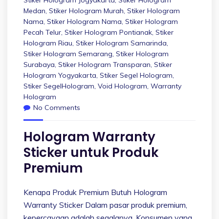
Medan
,
Stiker Hologram Murah
,
Stiker Hologram
Nama
,
Stiker Hologram Nama
,
Stiker Hologram
Pecah Telur
,
Stiker Hologram Pontianak
,
Stiker
Hologram Riau
,
Stiker Hologram Samarinda
,
Stiker Hologram Semarang
,
Stiker Hologram
Surabaya
,
Stiker Hologram Transparan
,
Stiker
Hologram Yogyakarta
,
Stiker Segel Hologram
,
Stiker SegelHologram
,
Void Hologram
,
Warranty
Hologram
No Comments
Hologram Warranty
Sticker untuk Produk
Premium
Kenapa Produk Premium Butuh Hologram
Warranty Sticker Dalam pasar produk premium,
kepercayaan adalah segalanya. Konsumen yang