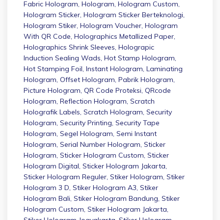
Fabric Hologram
,
Hologram
,
Hologram Custom
,
Hologram Sticker
,
Hologram Sticker Berteknologi
,
Hologram Stiker
,
Hologram Voucher
,
Hologram
With QR Code
,
Holographics Metallized Paper
,
Holographics Shrink Sleeves
,
Holograpic
Induction Sealing Wads
,
Hot Stamp Hologram
,
Hot Stamping Foil
,
Instant Hologram
,
Laminating
Hologram
,
Offset Hologram
,
Pabrik Hologram
,
Picture Hologram
,
QR Code Proteksi
,
QRcode
Hologram
,
Reflection Hologram
,
Scratch
Holografik Labels
,
Scratch Hologram
,
Security
Hologram
,
Security Printing
,
Security Tape
Hologram
,
Segel Hologram
,
Semi Instant
Hologram
,
Serial Number Hologram
,
Sticker
Hologram
,
Sticker Hologram Custom
,
Sticker
Hologram Digital
,
Sticker Hologram Jakarta
,
Sticker Hologram Reguler
,
Stiker Hologram
,
Stiker
Hologram 3 D
,
Stiker Hologram A3
,
Stiker
Hologram Bali
,
Stiker Hologram Bandung
,
Stiker
Hologram Custom
,
Stiker Hologram Jakarta
,
Stiker Hologram Jogyakarta
,
Stiker Hologram