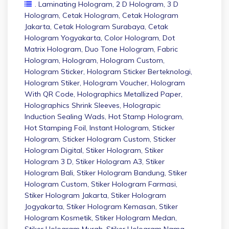
. Laminating Hologram
,
2 D Hologram
,
3 D
Hologram
,
Cetak Hologram
,
Cetak Hologram
Jakarta
,
Cetak Hologram Surabaya
,
Cetak
Hologram Yogyakarta
,
Color Hologram
,
Dot
Matrix Hologram
,
Duo Tone Hologram
,
Fabric
Hologram
,
Hologram
,
Hologram Custom
,
Hologram Sticker
,
Hologram Sticker Berteknologi
,
Hologram Stiker
,
Hologram Voucher
,
Hologram
With QR Code
,
Holographics Metallized Paper
,
Holographics Shrink Sleeves
,
Holograpic
Induction Sealing Wads
,
Hot Stamp Hologram
,
Hot Stamping Foil
,
Instant Hologram
,
Sticker
Hologram
,
Sticker Hologram Custom
,
Sticker
Hologram Digital
,
Stiker Hologram
,
Stiker
Hologram 3 D
,
Stiker Hologram A3
,
Stiker
Hologram Bali
,
Stiker Hologram Bandung
,
Stiker
Hologram Custom
,
Stiker Hologram Farmasi
,
Stiker Hologram Jakarta
,
Stiker Hologram
Jogyakarta
,
Stiker Hologram Kemasan
,
Stiker
Hologram Kosmetik
,
Stiker Hologram Medan
,