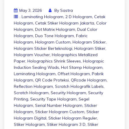
May 3, 2026
By
Sastra
. Laminating Hologram
,
2 D Hologram
,
Cetak
Hologram
,
Cetak Stiker Hologram Jakarta
,
Color
Hologram
,
Dot Matrix Hologram
,
Dual Color
Hologram
,
Duo Tone Hologram
,
Fabric
Hologram
,
Hologram Custom
,
Hologram Sticker
,
Hologram Sticker Berteknologi
,
Hologram Stiker
,
Hologram Voucher
,
Holographics Metallized
Paper
,
Holographics Shrink Sleeves
,
Holograpic
Induction Sealing Wads
,
Hot Stamp Hologram
,
Laminating Hologram
,
Offset Hologram
,
Pabrik
Hologram
,
QR Code Proteksi
,
QRcode Hologram
,
Reflection Hologram
,
Scratch Holografik Labels
,
Scratch Hologram
,
Security Hologram
,
Security
Printing
,
Security Tape Hologram
,
Segel
Hologram
,
Serial Number Hologram
,
Sticker
Hologram
,
Sticker Hologram Custom
,
Sticker
Hologram Digital
,
Sticker Hologram Reguler
,
Stiker Hologram
,
Stiker Hologram 3 D
,
Stiker