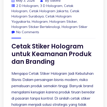
May 3, 2026
By
Sastra
2 D Hologram
,
3 D Hologram
,
Cetak
Hologram
,
Cetak Hologram Jakarta
,
Cetak
Hologram Surabaya
,
Cetak Hologram
Yogyakarta
,
Hologram
,
Hologram Sticker
,
Hologram Sticker Berteknologi
,
Hologram Stiker
No Comments
Cetak Stiker Hologram
untuk Keamanan Produk
dan Branding
Mengapa Cetak Stiker Hologram Jadi Kebutuhan
Bisnis Dalam persaingan bisnis modern, risiko
pemalsuan produk semakin tinggi. Banyak brand
mengalami kerugian karena produk tiruan beredar
di pasaran tanpa kontrol. Di sinilah cetak stiker
hologram menjadi solusi strategis yang tidak