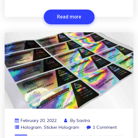
Read more
February 20, 2022
By
Sastra
Hologram
,
Sticker Hologram
1 Comment