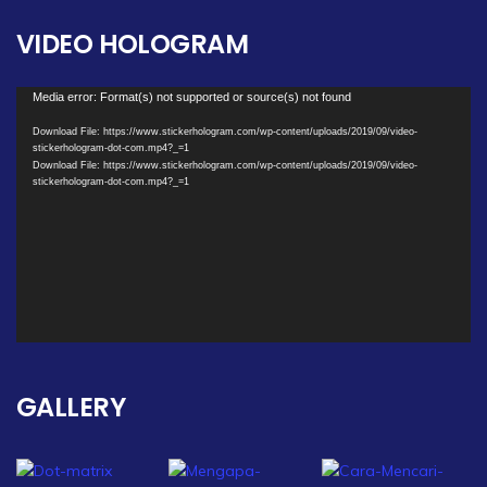
VIDEO HOLOGRAM
Video
Media error: Format(s) not supported or source(s) not found
Player
Download File: https://www.stickerhologram.com/wp-content/uploads/2019/09/video-
stickerhologram-dot-com.mp4?_=1
Download File: https://www.stickerhologram.com/wp-content/uploads/2019/09/video-
stickerhologram-dot-com.mp4?_=1
00:00
GALLERY
00:00