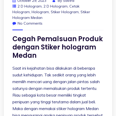
October 29, 2023
By
Sastra
2 D Hologram
,
2 D Hologram
,
Cetak
Hologram
,
Hologram
,
Stiker Hologram
,
Stiker
Hologram Medan
No Comments
Cegah Pemalsuan Produk
dengan Stiker hologram
Medan
Saat ini kejahatan bisa dilakukan di beberapa
sudut kehidupan. Tak sedikit orang yang lebih
memilih mencari uang dengan jalan pintas salah
satunya dengan memalsukan produk tertentu.
Riau sebagai kota besar memiliki tingkat
penipuan yang tinggi terutama dalam jual beli.
Maka dengan memakai stiker hologram Medan
bisa mengurangi angka penipuan produk tersebut.