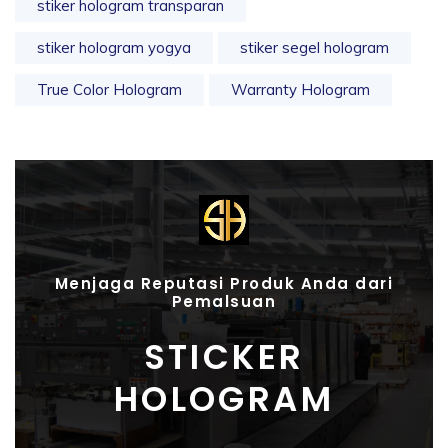
stiker hologram transparan
stiker hologram yogya
stiker segel hologram
True Color Hologram
Warranty Hologram
Menjaga Reputasi Produk Anda dari
Pemalsuan
STICKER
HOLOGRAM