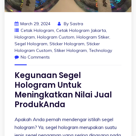
March 29, 2024
By
Sastra
Cetak Hologram
,
Cetak Hologram Jakarta
,
Hologram
,
Hologram Custom
,
Hologram Stiker
,
Segel Hologram
,
Sticker Hologram
,
Sticker
Hologram Custom
,
Stiker Hologram
,
Technology
No Comments
Kegunaan Segel
Hologram Untuk
Meningkatkan Nilai Jual
ProdukAnda
Apakah Anda pernah mendengar istilah segel
hologram? Ya, segel hologram merupakan suatu
jenis segel pengaman yang sering dipasang pada