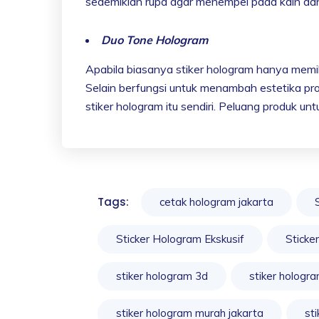
sedemikian rupa agar menempel pada kain da
Duo Tone Hologram
Apabila biasanya stiker hologram hanya memil
Selain berfungsi untuk menambah estetika pro
stiker hologram itu sendiri. Peluang produk u
Tags:
cetak hologram jakarta
Sticker Hologram Ekskusif
Sticke
stiker hologram 3d
stiker hologra
stiker hologram murah jakarta
st