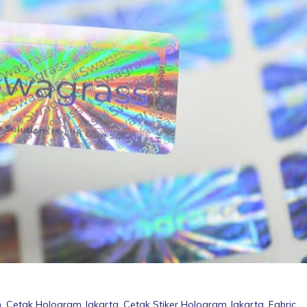
m
,
Cetak Hologram Jakarta
,
Cetak Stiker Hologram Jakarta
,
Fabric