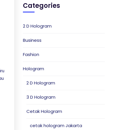
Categories
2 D Hologram
Business
Fashion
Hologram
iru
au
2 D Hologram
3 D Hologram
Cetak Hologram
cetak hologram Jakarta