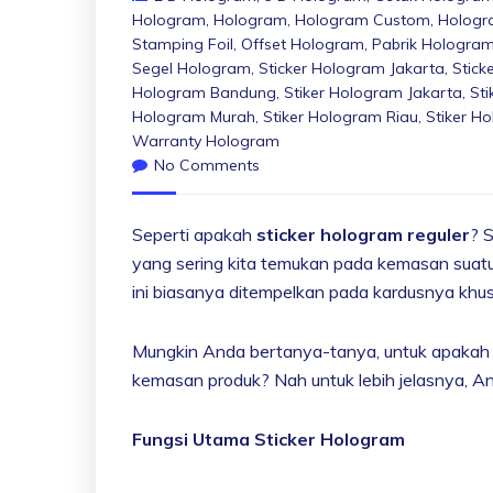
Hologram
,
Hologram
,
Hologram Custom
,
Hologr
Stamping Foil
,
Offset Hologram
,
Pabrik Hologra
Segel Hologram
,
Sticker Hologram Jakarta
,
Stick
Hologram Bandung
,
Stiker Hologram Jakarta
,
St
Hologram Murah
,
Stiker Hologram Riau
,
Stiker H
Warranty Hologram
No Comments
Seperti apakah
sticker hologram reguler
? 
yang sering kita temukan pada kemasan suatu
ini biasanya ditempelkan pada kardusnya khus
Mungkin Anda bertanya-tanya, untuk apakah s
kemasan produk? Nah untuk lebih jelasnya, A
Fungsi Utama Sticker Hologram