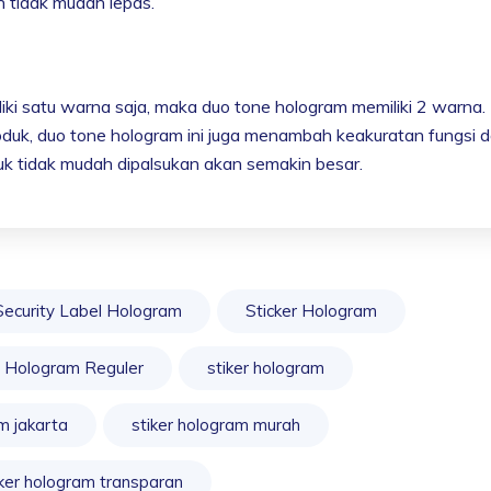
n tidak mudah lepas.
iki satu warna saja, maka duo tone hologram memiliki 2 warna.
duk, duo tone hologram ini juga menambah keakuratan fungsi d
ntuk tidak mudah dipalsukan akan semakin besar.
Security Label Hologram
Sticker Hologram
r Hologram Reguler
stiker hologram
m jakarta
stiker hologram murah
iker hologram transparan