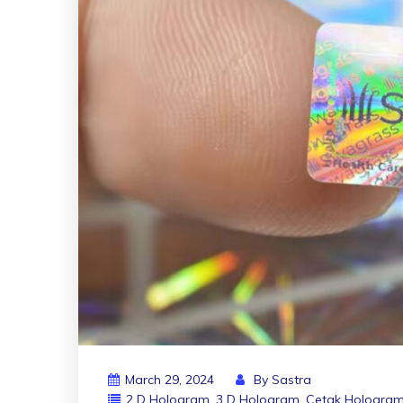
March 29, 2024
By
Sastra
2 D Hologram
,
3 D Hologram
,
Cetak Hologra