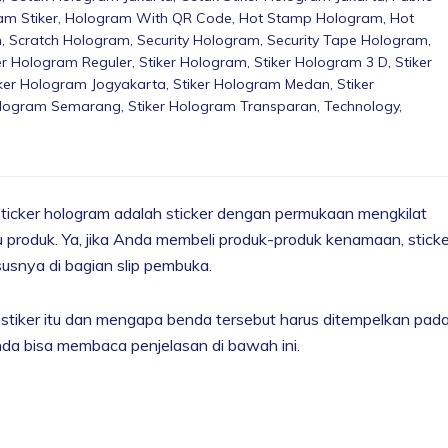
am Stiker
,
Hologram With QR Code
,
Hot Stamp Hologram
,
Hot
m
,
Scratch Hologram
,
Security Hologram
,
Security Tape Hologram
,
er Hologram Reguler
,
Stiker Hologram
,
Stiker Hologram 3 D
,
Stiker
iker Hologram Jogyakarta
,
Stiker Hologram Medan
,
Stiker
ologram Semarang
,
Stiker Hologram Transparan
,
Technology
,
Sticker hologram adalah sticker dengan permukaan mengkilat
 produk. Ya, jika Anda membeli produk-produk kenamaan, sticke
usnya di bagian slip pembuka.
tiker itu dan mengapa benda tersebut harus ditempelkan pad
nda bisa membaca penjelasan di bawah ini.