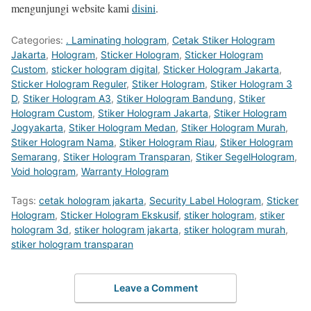
mengunjungi website kami
disini
.
Categories:
. Laminating hologram
,
Cetak Stiker Hologram
Jakarta
,
Hologram
,
Sticker Hologram
,
Sticker Hologram
Custom
,
sticker hologram digital
,
Sticker Hologram Jakarta
,
Sticker Hologram Reguler
,
Stiker Hologram
,
Stiker Hologram 3
D
,
Stiker Hologram A3
,
Stiker Hologram Bandung
,
Stiker
Hologram Custom
,
Stiker Hologram Jakarta
,
Stiker Hologram
Jogyakarta
,
Stiker Hologram Medan
,
Stiker Hologram Murah
,
Stiker Hologram Nama
,
Stiker Hologram Riau
,
Stiker Hologram
Semarang
,
Stiker Hologram Transparan
,
Stiker SegelHologram
,
Void hologram
,
Warranty Hologram
Tags:
cetak hologram jakarta
,
Security Label Hologram
,
Sticker
Hologram
,
Sticker Hologram Ekskusif
,
stiker hologram
,
stiker
hologram 3d
,
stiker hologram jakarta
,
stiker hologram murah
,
stiker hologram transparan
Leave a Comment