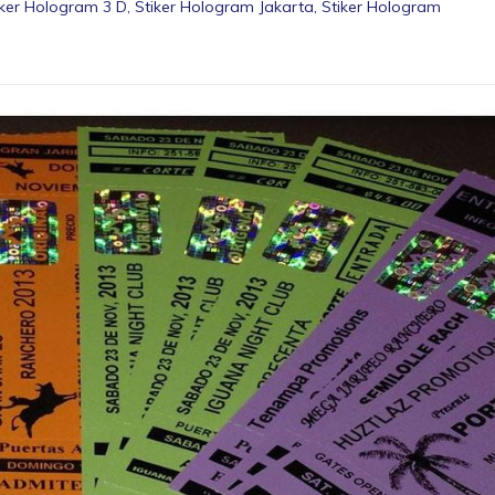
iker Hologram 3 D
,
Stiker Hologram Jakarta
,
Stiker Hologram