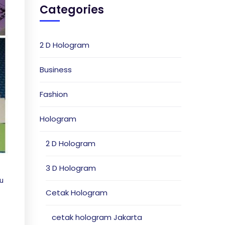
Categories
2 D Hologram
Business
Fashion
Hologram
2 D Hologram
3 D Hologram
au
Cetak Hologram
cetak hologram Jakarta