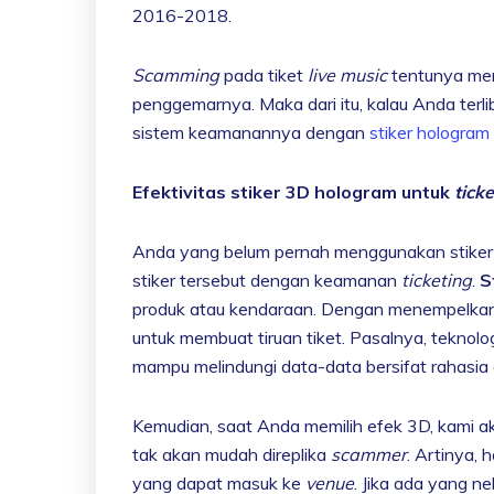
2016-2018.
Scamming
pada tiket
live music
tentunya mer
penggemarnya. Maka dari itu, kalau Anda terl
sistem keamanannya dengan
stiker hologram
Efektivitas stiker 3D hologram untuk
tick
Anda yang belum pernah menggunakan stiker
stiker tersebut dengan keamanan
ticketing
.
S
produk atau kendaraan. Dengan menempelkan s
untuk membuat tiruan tiket. Pasalnya, teknol
mampu melindungi data-data bersifat rahasia 
Kemudian, saat Anda memilih efek 3D, kami a
tak akan mudah direplika
scammer
. Artinya,
yang dapat masuk ke
venue
. Jika ada yang n