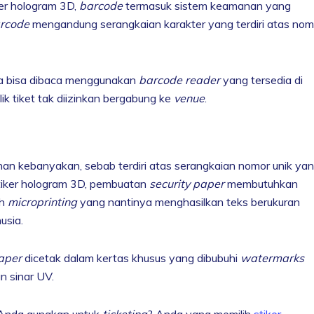
ker hologram 3D,
barcode
termasuk sistem keamanan yang
rcode
mengandung serangkaian karakter yang terdiri atas nom
a bisa dibaca menggunakan
barcode reader
yang tersedia di
lik tiket tak diizinkan bergabung ke
venue
.
n kebanyakan, sebab terdiri atas serangkaian nomor unik ya
stiker hologram 3D, pembuatan
security paper
membutuhkan
ah
microprinting
yang nantinya menghasilkan teks berukuran
usia.
paper
dicetak dalam kertas khusus yang dibubuhi
watermarks
n sinar UV.
n Anda gunakan untuk
ticketing
? Anda yang memilih
stiker