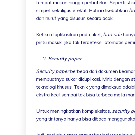
tempat makan hingga perhotelan. Seperti sti
simpel, sekaligus efektif. Hal ini disebabkan
ba
dan huruf yang disusun secara acak.
Ketika diaplikasikan pada tiket,
barcode
hany
pintu masuk. Jika tak terdeteksi, otomatis pemi
Security paper
Security paper
berbeda dari dokumen keamana
membuatnya sukar diduplikasi. Mirip dengan 
teknologi khusus. Teknik yang dimaksud adal
ekstra kecil sampai tak bisa terbaca mata man
Untuk meningkatkan kompleksitas,
security 
yang tintanya hanya bisa dibaca menggunaka
Jadi, adakah sistem atau teknologi yang ingi