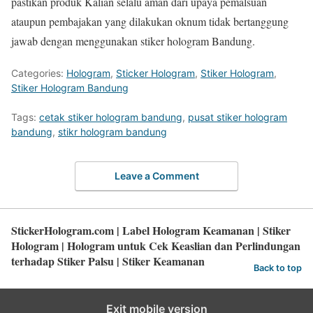
pastikan produk Kalian selalu aman dari upaya pemalsuan
ataupun pembajakan yang dilakukan oknum tidak bertanggung
jawab dengan menggunakan stiker hologram Bandung.
Categories:
Hologram
,
Sticker Hologram
,
Stiker Hologram
,
Stiker Hologram Bandung
Tags:
cetak stiker hologram bandung
,
pusat stiker hologram
bandung
,
stikr hologram bandung
Leave a Comment
StickerHologram.com | Label Hologram Keamanan | Stiker
Hologram | Hologram untuk Cek Keaslian dan Perlindungan
terhadap Stiker Palsu | Stiker Keamanan
Back to top
Exit mobile version