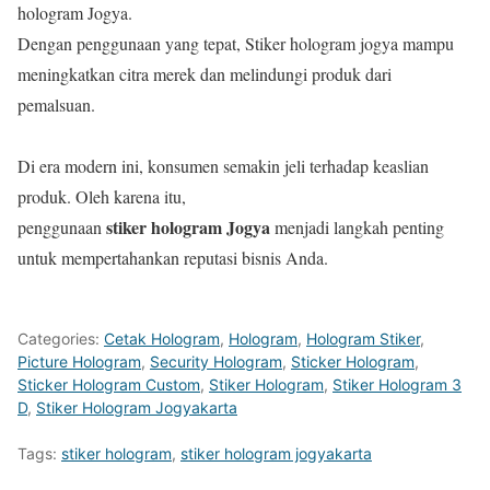
hologram Jogya.
Dengan penggunaan yang tepat, Stiker hologram jogya mampu
meningkatkan citra merek dan melindungi produk dari
pemalsuan.
Di era modern ini, konsumen semakin jeli terhadap keaslian
produk. Oleh karena itu,
stiker hologram Jogya
penggunaan
menjadi langkah penting
untuk mempertahankan reputasi bisnis Anda.
Categories:
Cetak Hologram
,
Hologram
,
Hologram Stiker
,
Picture Hologram
,
Security Hologram
,
Sticker Hologram
,
Sticker Hologram Custom
,
Stiker Hologram
,
Stiker Hologram 3
D
,
Stiker Hologram Jogyakarta
Tags:
stiker hologram
,
stiker hologram jogyakarta