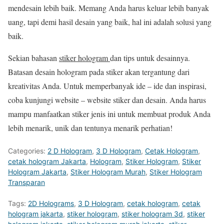
mendesain lebih baik. Memang Anda harus keluar lebih banyak
uang, tapi demi hasil desain yang baik, hal ini adalah solusi yang
baik.
Sekian bahasan
stiker hologram
dan tips untuk desainnya.
Batasan desain hologram pada stiker akan tergantung dari
kreativitas Anda. Untuk memperbanyak ide – ide dan inspirasi,
coba kunjungi website – website stiker dan desain. Anda harus
mampu manfaatkan stiker jenis ini untuk membuat produk Anda
lebih menarik, unik dan tentunya menarik perhatian!
Categories:
2 D Hologram
,
3 D Hologram
,
Cetak Hologram
,
cetak hologram Jakarta
,
Hologram
,
Stiker Hologram
,
Stiker
Hologram Jakarta
,
Stiker Hologram Murah
,
Stiker Hologram
Transparan
Tags:
2D Holograms
,
3 D Hologram
,
cetak hologram
,
cetak
hologram jakarta
,
stiker hologram
,
stiker hologram 3d
,
stiker