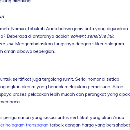
ung dilindungi.
an
t remeh. Namun, tahukah Anda bahwa jenis tinta yang digunakan
asa? Beberapa di antaranya adalah
solvent sensitive ink,
ic ink
. Mengombinasikan fungsinya dengan stiker hologram
ih aman dibawa bepergian.
uk sertifikat juga tergolong rumit. Serial nomor di setiap
bingungkan oknum yang hendak melakukan pemalsuan. Akan
 supaya proses pelacakan lebih mudah dan perangkat yang dipak
n membaca.
si pengamanan yang sesuai untuk sertifikat yang akan Anda
ker hologram transparan
terbaik dengan harga yang bersahaba