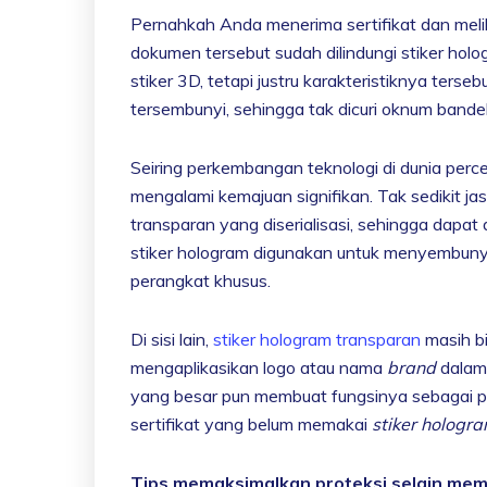
Pernahkah Anda menerima sertifikat dan meli
dokumen tersebut sudah dilindungi stiker holo
stiker 3D, tetapi justru karakteristiknya ter
tersembunyi, sehingga tak dicuri oknum bandel
Seiring perkembangan teknologi di dunia per
mengalami kemajuan signifikan. Tak sedikit 
transparan yang diserialisasi, sehingga dapa
stiker hologram digunakan untuk menyembunyi
perangkat khusus.
Di sisi lain,
stiker hologram transparan
masih b
mengaplikasikan logo atau nama
brand
dalam
yang besar pun membuat fungsinya sebagai pr
sertifikat yang belum memakai
stiker hologr
Tips memaksimalkan proteksi selain mem