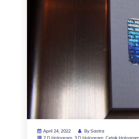
April 24, 2022
By
Sastra
2 D Hologram
,
3 D Hologram
,
Cetak Hologra