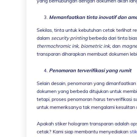
yang berhubungan dengan dokumen akan langs
Memanfaatkan tinta inovatif dan am
Sekilas, tinta untuk kebutuhan cetak terliha
dalam
security printing
berbeda dari tinta bi
thermochromic ink, biometric ink,
dan
magnet
transparan diharapkan membuat dokumen leb
Penomoran terverifikasi yang rumit
Selain desain, penomoran yang dimanfaatkan unt
dokumen yang berbeda ditujukan untuk mem
tetapi, proses penomoran harus terverifikasi
untuk memeriksanya tak mengalami kesulita
Apakah stiker hologram transparan adalah op
cetak? Kami siap membantu menyediakan
sti