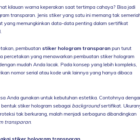
hat kilauan warna keperakan saat tertimpa cahaya? Bisa jadi
gram transparan. Jenis stiker yang satu ini memang tak semeria
sebut yang memungkinkan data-data penting dalam sertifikat
.
cetakan, pembuatan
stiker hologram transparan
pun turut
jasa percetakan yang menawarkan pembuatan stiker hologram
t dengan mudah Anda lacak. Pada konsep yang lebih kompleks,
kan nomor serial atau kode unik lainnya yang hanya dibaca
isa Anda gunakan untuk kebutuhan estetika. Contohnya denga
 bentuk stiker hologram sebagai
background
sertifikat. Ukura
oteksi tak berkurang, malah menjadi serbaguna dibandingkan
am transparan
.
akai stiker hologram transparan