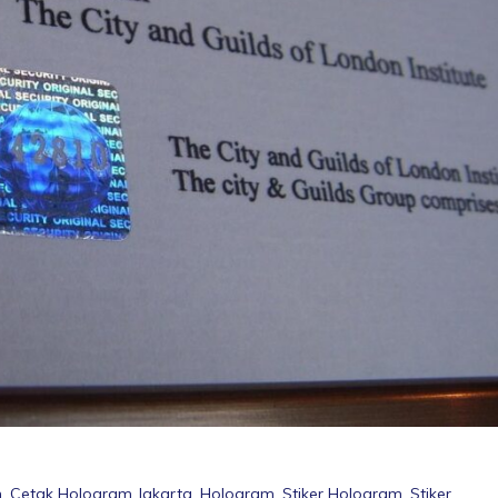
m
,
Cetak Hologram Jakarta
,
Hologram
,
Stiker Hologram
,
Stiker