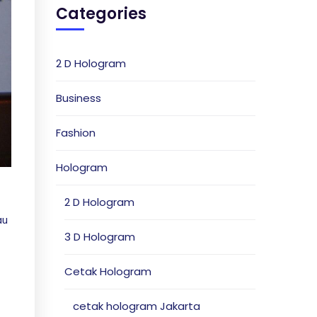
Categories
2 D Hologram
Business
Fashion
Hologram
2 D Hologram
au
3 D Hologram
Cetak Hologram
cetak hologram Jakarta